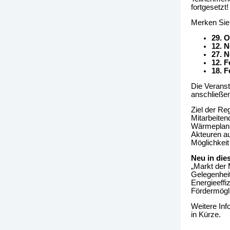
fortgesetzt!
Merken Sie 
29. 
12. 
27. 
12. F
18. F
Die Veranst
anschließen
Ziel der Re
Mitarbeite
Wärmeplanu
Akteuren a
Möglichkeit
Neu in die
„Markt der 
Gelegenheit
Energieeffi
Fördermögli
Weitere In
in Kürze.