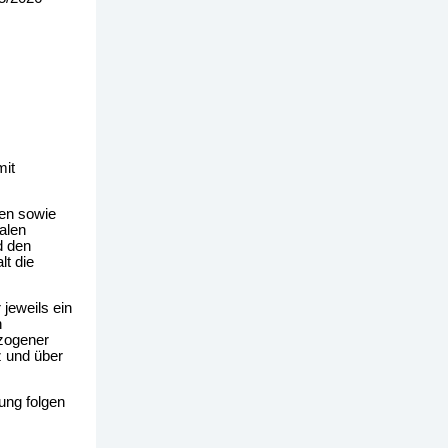
mit
hen sowie
alen
d den
t die
 jeweils ein
n
ezogener
z und über
ung folgen