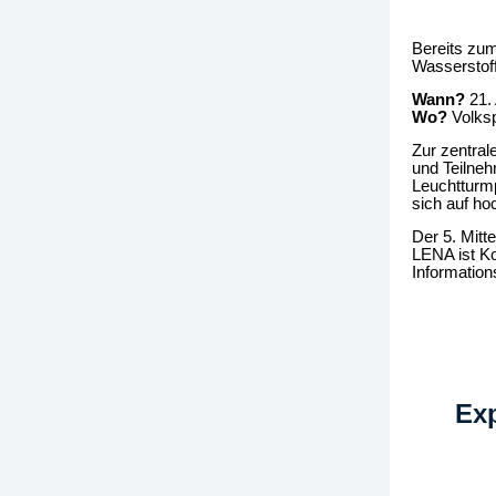
Bereits zum
Wasserstof
Wann?
21. 
Wo?
Volksp
Zur zentral
und Teilne
Leuchtturm
sich auf h
Der 5. Mitt
LENA ist K
Information
Exp