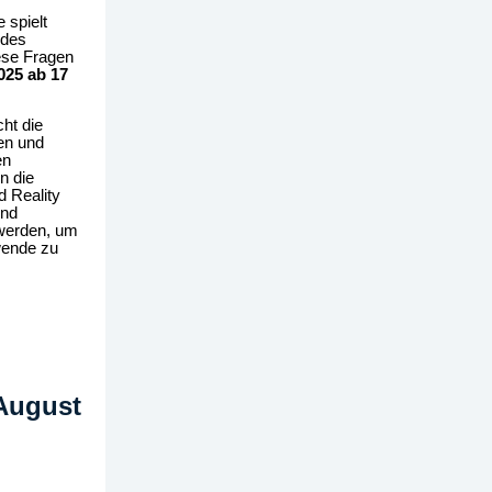
 spielt
 des
ese Fragen
025 ab 17
ht die
en und
en
n die
d Reality
und
 werden, um
wende zu
 August