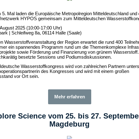
 5. Mal laden die Europäische Metropolregion Mitteldeutschland und
fnetzwerk HYPOS gemeinsam zum Mitteldeutschen Wasserstoffkong
August 2025 (10:00-17:00 Uhr)
ark | Schleifweg 8a, 06114 Halle (Saale)
en Wasserstoffveranstaltung der Region erwartet die rund 400 Teilne
hmer ein spannendes Programm rund um die Themenkomplexe Infrast
projekte sowie Förderung und Finanzierung von grünem Wasserstoff.
ochkarätig besetzte Sessions und Podiumsdiskussionen.
eldeutsche Wasserstoffkongress wird von zahlreichen Partnern unterst
ooperationspartnerin des Kongresses und wird mit einem großen
sstand vor Ort sein.
Mehr erfahren
lore Science vom 25. bis 27. Septembe
Magdeburg