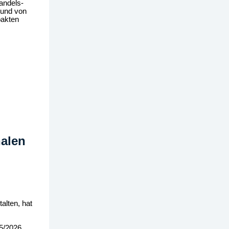
Handels­
 und von
pakten
nalen
lten, hat
25/2026