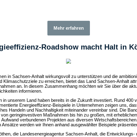
Mehr erfahren
gieeffizienz-Roadshow macht Halt in K
en in Sachsen-Anhalt wirkungsvoll zu unterstützen und die ambitioni
d Klimaschutzziele zu erreichen, bietet das Land Sachsen-Anhalt attr
ah­men an. In diesem Zusammenhang möchten wir Sie über die aktu
chkeiten informieren.
n in unserem Land haben bereits in die Zukunft investiert. Rund 400 
entierte Energieeffizienz-Beispiele in Unternehmen zeigen uns, das
iches Handeln und Nachhaltigkeit miteinander vereinbar sind. Die Band
i von gering­investiven Maßnah­men bis hin zu großen, mit erhebliche
m Aufwand verbundenen Projekten aus diversen Wirtschaftsbereichen.
 Ansätze werden wir Ihnen anhand ausgewählter Bei­spiele präsentie
öthen, die Landesenergieagentur Sachsen-Anhalt, die Entwicklungs-