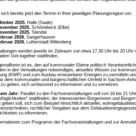
sich bereits jetzt den Termin in Ihrer jeweiligen Planungsregion vor:
Oktober 2025
, Halle (Saale)
November 2025
, Schönebeck (Elbe)
November 2025
, Stendal
ebruar 2026
, Sangerhausen
ebruar 2026
, Lutherstadt Wittenberg
altungen werden jeweils im Zeitraum von etwa 17.30 Uhr bis 20 Uhr 
dem Get-together stattfinden.
gionalforen ist es, den auf kommunaler Ebene politisch Verantwortlic
nden in den Verwaltungen notwendiges, aktuelles Wissen zur kommun
ng (KWP) und zum Ausbau erneuerbarer Energien zu vermitteln un
us dem kommunalen und bürgerschaftlichen Umfeld in Sachsen-Anhal
 zu geben, sich umfassend zu informieren und zu vernetzen.
sem Jahr:
Parallel zu den Fachveranstaltungen soll von 16 bis 21 Uhr
Möglichkeiten“ stattfinden, der interessierten Bürgerinnen und Bürger
 geben soll, sich zum Beispiel hinsichtlich aktueller, wohngebäudeb
zienztechniken, rechtlicher Vorgaben aus dem Gebäudeenergiegeset
chkeiten zu informieren.
formationen zum Programm der Fachveranstaltungen und zur Anmeld