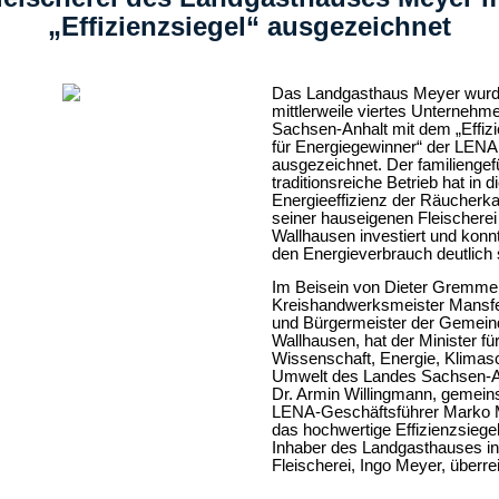
„Effizienzsiegel“ ausgezeichnet
Das Landgasthaus Meyer wurd
mittlerweile viertes Unternehme
Sachsen-Anhalt mit dem „Effizi
für Energiegewinner“ der LENA
ausgezeichnet. Der familiengef
traditionsreiche Betrieb hat in d
Energieeffizienz der Räucher
seiner hauseigenen Fleischerei 
Wallhausen investiert und konn
den Energieverbrauch deutlich
Im Beisein von Dieter Gremmer
Kreishandwerksmeister Mansf
und Bürgermeister der Gemein
Wallhausen, hat der Minister fü
Wissenschaft, Energie, Klimas
Umwelt des Landes Sachsen-An
Dr. Armin Willingmann, gemein
LENA-Geschäftsfüh­rer Marko 
das hochwertige Effizienzsiege
Inhaber des Landgasthauses in
Fleischerei, Ingo Meyer, überrei