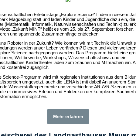
ssenschaftlichen Erlebnistage „Explore Science“ finden in diesem Ja
ark Magdeburg statt und laden Kinder und Jugendliche dazu ein, die
r (Mathematik, Informatik, Naturwissenschaften und Technik) zu er
otto „Zukunft MINT“ heißt es vom 25. bis 27. September: forschen,
ieren und spannende Zusammenhänge entdecken.
uns Roboter in der Zukunft? Wie können wir mit Technik die Umwelt 
indungen werden unser Leben verändern? Diesen und vielen weitere
plore Science nachgegangen werden. Das Programm bietet eine große
tionen, Wettbewerbe, Workshops, Wissenschaftsshows und ein
schaftliches Kindertheater laden zum Staunen und Mitmachen ein. Al
nd kostenfrei zugänglich.
 Science-Programm wird mit regionalen Institutionen aus dem Bildu
tsbereich umgesetzt, auch die LENA ist mit dabei! An unserem Stan
ende Wasserstoffexperimente und verschiedene AR-/VR-Szenarien z
 die ein immersives Erleben und Entdecken der komplexen Sachverha
sformation ermöglichen.
Mehr erfahren
leischerei des Landgasthauses Meyer m