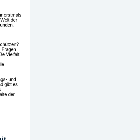
hr erstmals
 Welt der
kunden.
schützen?
n Fragen
 Vielfalt:
le
ngs- und
d gibt es
u
lte der
it