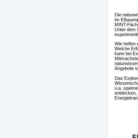
Die naturwi
im Elbauenp
MINT-Fäche
Unter dem M
experiment
Wie helfen 
Welche Erf
kann bei Ex
Mitmachsta
naturwissen
Angebote si
Das Explore
Wissenschaf
u.a. spann
entdecken,
Energietran
F