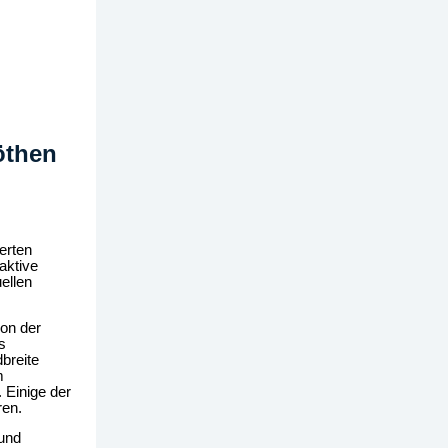
öthen
erten
aktive
ellen
von der
s
breite
m
 Einige der
ren.
 und