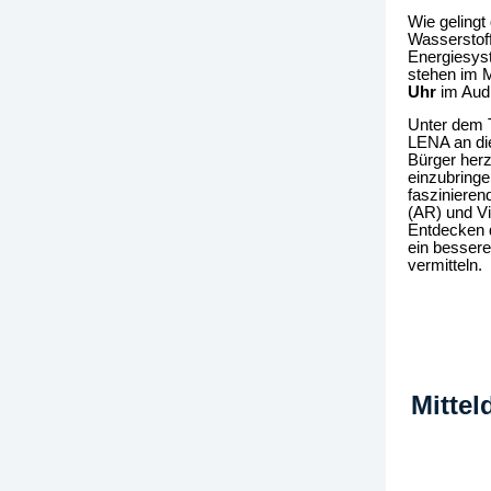
Wie gelingt
Wasser­stof
Energiesys
stehen im M
Uhr
im Audi
Unter dem T
LENA an die
Bürger herz
einzubring
faszinieren
(AR) und Vi
Entdecken 
ein besser
vermitteln.
Mittel