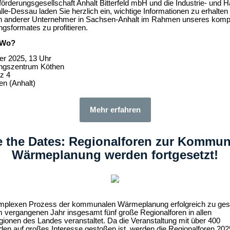
förderungsgesellschaft Anhalt Bitterfeld mbH und die Industrie- und 
e-Dessau laden Sie herzlich ein, wichtige Informationen zu erhalten
en anderer Unternehmer in Sachsen-Anhalt im Rahmen unseres kom
ngsformates zu profitieren.
 Wo?
er 2025, 13 Uhr
ungszentrum Köthen
z 4
n (Anhalt)
Mehr erfahren
 the Dates: Regionalforen zur Kommu
Wärmeplanung werden fortgesetzt!
plexen Prozess der kommunalen Wärmeplanung erfolgreich zu gesta
 vergangenen Jahr insgesamt fünf große Regionalforen in allen
ionen des Landes veranstaltet. Da die Veranstaltung mit über 400
en auf großes Interesse gestoßen ist, werden die Regionalforen 20