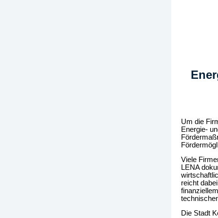
Ener
Um die Firm
Energie- un
Fördermaßn
Fördermögli
Viele Firme
LENA doku­m
wirtschaftl
reicht dabe
finanzielle
technischen
Die Stadt K