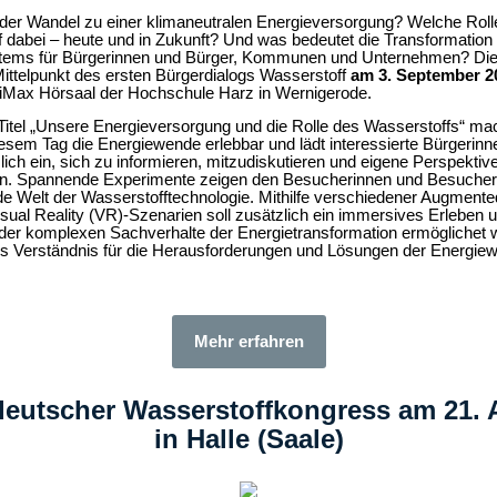
 der Wandel zu einer klimaneutralen Energieversorgung? Welche Rolle
f dabei – heute und in Zukunft? Und was bedeutet die Transformation
tems für Bürgerinnen und Bürger, Kommunen und Unternehmen? Di
ittelpunkt des ersten Bürgerdialogs Wasserstoff
am 3. September 2
Max Hörsaal der Hoch­schule Harz in Wernigerode.
itel „Unsere Energieversorgung und die Rolle des Wasserstoffs“ mac
sem Tag die Energiewende erlebbar und lädt interes­sierte Bürgerinn
lich ein, sich zu informieren, mitzudiskutieren und eigene Per­spektiv
en. Spannende Experimente zeigen den Besucherinnen und Besucher
de Welt der Wasserstofftechnologie. Mithilfe verschiedener Augmente
sual Reality (VR)-Szenarien soll zusätzlich ein immersives Erleben 
der kom­plexen Sachverhalte der Energietransformation ermöglichet
es Verständnis für die Herausforderungen und Lösungen der Energie
Mehr erfahren
deutscher Wasserstoffkongress am 21.
in Halle (Saale)