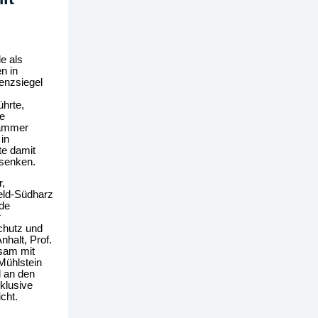
e als
n in
enzsiegel
ührte,
ie
kammer
in
te damit
 senken.
,
eld-Südharz
de
r
chutz und
halt, Prof.
sam mit
Mühlstein
l an den
klusive
cht.