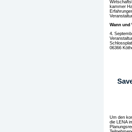
Wirtschafts
kammer Hall
Erfah­rung
Veranstal­tu
Wann und
4. Septemb
Veranstalt
Schlossplat
06366 Köthe
Save
Um den kom
die LENA im
Planungsreg
Teilnehmend