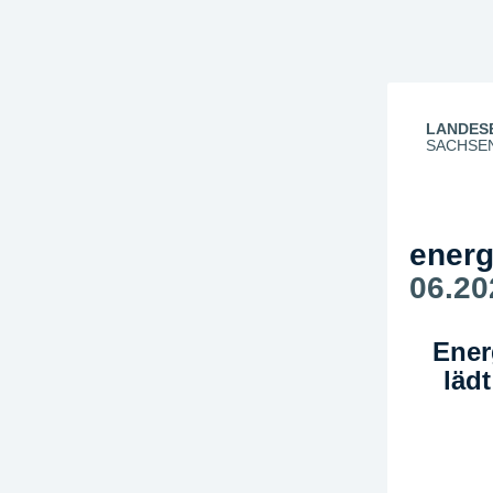
LANDES
SACHSE
energ
06.20
Ener
läd