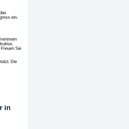
 das
ress ein.
hmerinnen
ruktur,
 Freuen Sie
ützt. Die
r in